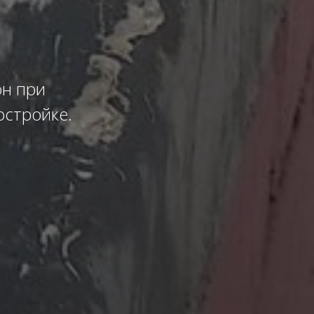
он при
остройке.