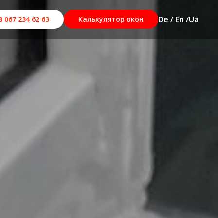
De / En /
Ua
8 067 234 62 63
Калькулятор окон