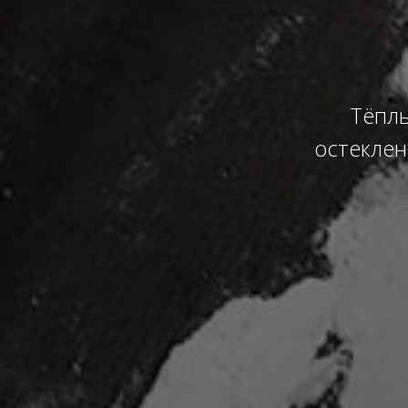
Тёплы
остеклен