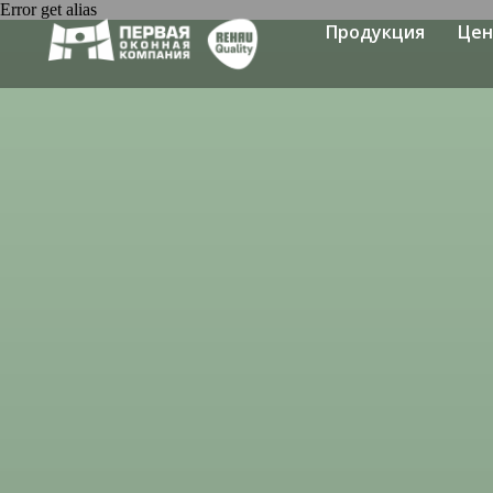
Error get alias
Продукция
Це