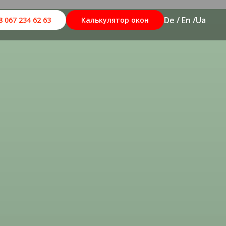
De / En /
Ua
8 067 234 62 63
Калькулятор окон