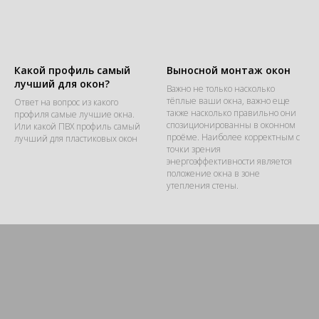
Какой профиль самый
Выносной монтаж окон
лучший для окон?
Важно не только насколько
тёплые ваши окна, важно еще
Ответ на вопрос из какого
также насколько правильно они
профиля самые лучшие окна.
спозиционированны в оконном
Или какой ПВХ профиль самый
проёме. Наиболее корректным с
лучший для пластиковых окон
точки зрения
энергоэффективности является
положение окна в зоне
утепления стены.