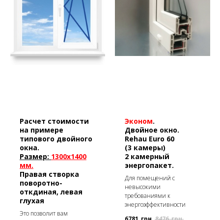
Расчет стоимости
Эконом
.
на примере
Двойное окно.
типового двойного
Rehau Euro 60
окна.
(3 камеры)
Размер:
1300х1400
2 камерный
мм.
энергопакет.
Правая створка
Для помещений с
поворотно-
невысокими
откдиная, левая
требованиями к
глухая
энергоэффективности
Это позволит вам
6781
грн.
8476
грн.