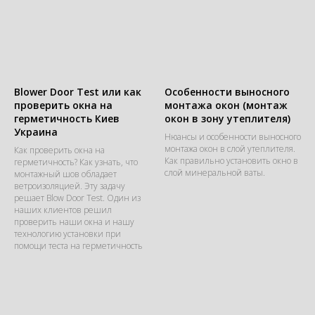
Blower Door Test или как
Особенности выносного
проверить окна на
монтажа окон (монтаж
герметичность Киев
окон в зону утеплителя)
Украина
Нюансы и особенности выносного
монтажа окон в слой утеплителя.
Как проверить окна на
Как правильно установить окно в
герметичность? Как узнать, что
слой минеральной ваты.
монтажный шов обладает
ветроизоляцией. Эту задачу
решает Blow Door Test. Один из
наших клиентов решил
проверить наши окна и нашу
технологию установки при
помощи теста на герметичность