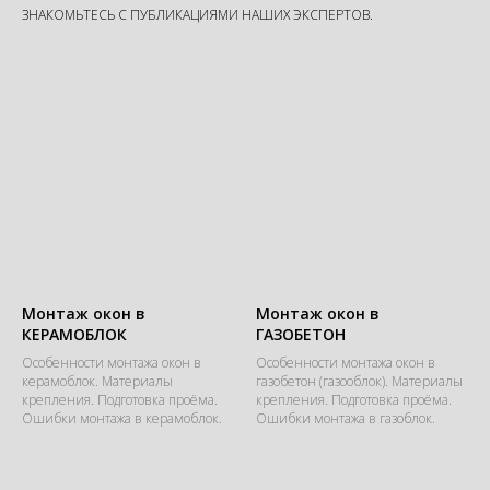
ЗНАКОМЬТЕСЬ С ПУБЛИКАЦИЯМИ НАШИХ ЭКСПЕРТОВ.
Монтаж окон в
Монтаж окон в
КЕРАМОБЛОК
ГАЗОБЕТОН
Особенности монтажа окон в
Особенности монтажа окон в
керамоблок. Материалы
газобетон (газооблок). Материалы
крепления. Подготовка проёма.
крепления. Подготовка проёма.
Ошибки монтажа в керамоблок.​
Ошибки монтажа в газоблок.​