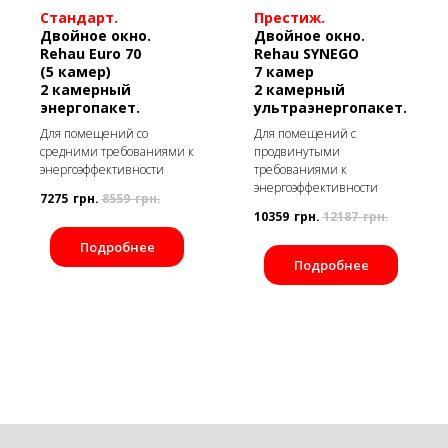
Стандарт.
Престиж.
Двойное окно.
Двойное окно.
Rehau Euro 70
Rehau SYNEGO
(5 камер)
7 камер
2 камерный
2 камерный
энергопакет.
ультраэнергопакет.
Для помещений со
Для помещений с
средними требованиями к
продвинутыми
энергоэффективности
требованиями к
энергоэффективности
7275
грн.
8559
грн.
10359
грн.
12187
грн.
Подробнее
Подробнее