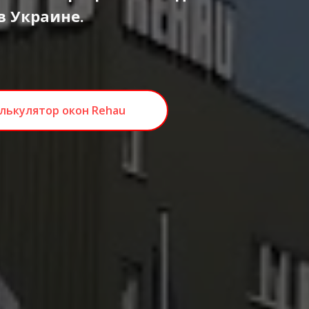
в Украине.
лькулятор окон Rehau