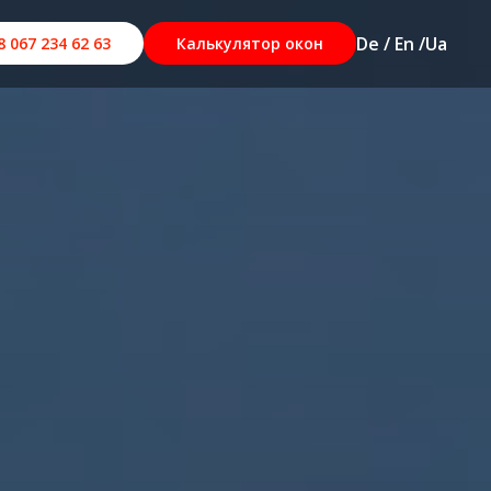
De / En /
Ua
8 067 234 62 63
Калькулятор окон