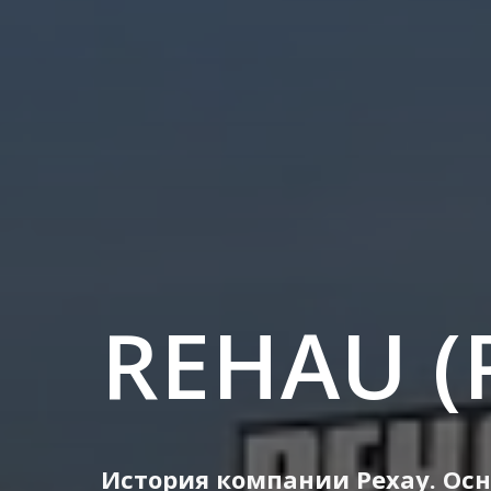
REHAU (
История компании Рехау. Ос