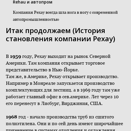
Rehau и автопром
Компания Рехау всегда шла нога в ногу с современной
автопромышленностью
Итак продолжаем (История
становления компании Рехау)
В
1959
году, Рехау выходит на рынок Северной
Америки. Там компания открывает торговое
представительство в Нью-Йорке.
Там же, в Америке, Рехау открывает производство.
Например в Монреале запускается производство
комплектующих для лестниц. а в 1969 году там уже
работает главный офис в сев.америке. Лет через 10
его перенесут в Лисбург, Вирджиния, США.
1968
год - начало производства труб из сшитого
полиэтилена. Они и по сей день имеют широчайшее
применение в системах отопления и охлаждения