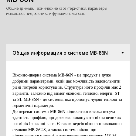
Общие данные, Технические характеристики, параметры
использования, эстетика и функциональность
Віконно-дверна система MB-86N - це продукт з дуже
добрими параметрами, який дає можливість задовольнити
різні потреби користувачів. Структура його профілів має 2
варіанти, залежно від вимог економії теплової енергії: ST
та SI. MB-86N - це система, яка пропонує чудові теплові та
герметичні параметри.
До переваг системи MB-86N відноситься висока несуча
здатність профілю, що дозволяє виконувати вікна великих
розмірів і значної ваги. Є також версія вікон з прихованою
стулкою MB-86US, а також система вікон, що
відкриваються назовні, з терморозривом створки МБ-86