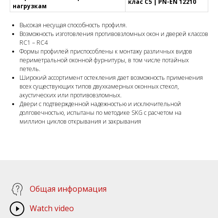
клас C5 | PN-EN 12210
нагрузкам
Высокая несущая способность профиля.
Возможность изготовления противовзломных окон и дверей классов
RC1 – RC4
Формы профилей приспособлены к монтажу различных видов
периметральной оконной фурнитуры, в том числе потайных
петель.
Широкий ассортимент остекления дает возможность применения
всех существующих типов двухкамерных оконных стекол,
акустических или противовзломных.
Двери с подтвержденной надежностью и исключительной
долговечностью, испытаны по методике SKG с расчетом на
миллион циклов открывания и закрывания
Общая информация
Watch video