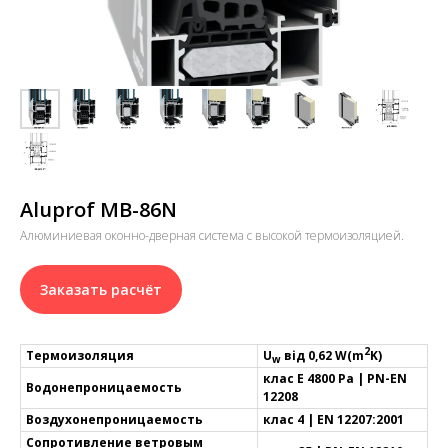
Aluprof MB-86N
Алюминиевая оконно-дверная система с высокой термоизоляцией.
Заказать расчёт
2
Термоизоляция
U
від 0,62 W(m
K)
w
клас E 4800 Pa | PN-EN
Водонепроницаемость
12208
Воздухонепроницаемость
клас 4 | EN 12207:2001
Сопротивление ветровым