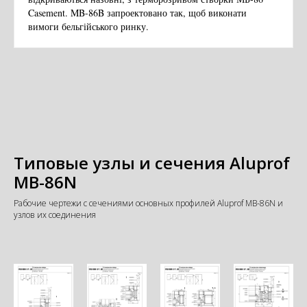
Casement. MB-86B запроектовано так, щоб виконати
вимоги бельгійського ринку.
Типовые узлы и сечения Aluprof
MB-86N
Рабочие чертежи с сечениями основных профилей Aluprof MB-86N и
узлов их соединения