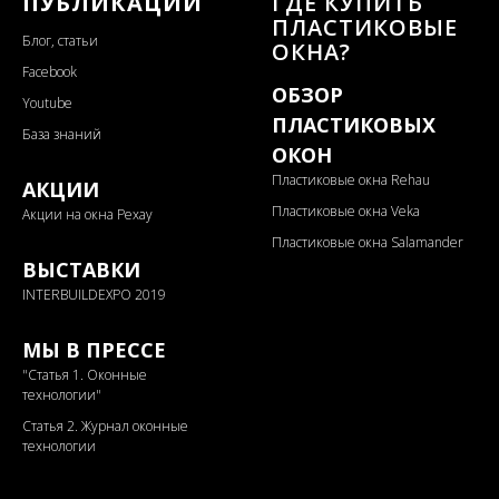
ПУБЛИКАЦИИ
ГДЕ КУПИТЬ
ПЛАСТИКОВЫЕ
Блог, статьи
ОКНА?
Facebook
ОБЗОР
Youtube
ПЛАСТИКОВЫХ
База знаний
ОКОН
Пластиковые окна Rehau
АКЦИИ
Пластиковые окна Veka
Акции на окна Рехау
Пластиковые окна Salamander
ВЫСТАВКИ
INTERBUILDEXPO 2019
МЫ В ПРЕССЕ
"
Статья 1. Оконные
технологии"
Статья 2. Журнал оконные
технологии