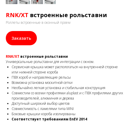
RNK/XT
встроенные рольставни
Роллеты встроенные в оконный проем
Заказать
RNK/XT
встроенные рольставни
Универсальные рольставни для интеграции с окном.
Сервисная крышка может распологаться на внутренней стороне
или нижней стороне короба
ПВХ короб и направляющие рельсы
Возможна установка москитной сетки
Необычайно легкая установка и стабильная конструкция
Совместим со всеми профилями аluplast и с ПВХ профилями других
производителей, алюминия и дерева
Доступный широкий выбор цветов
Совместимость с ламелями типа MINI
Боковые крышки короба изолированы
Соответствует требованиям EnEV 2014