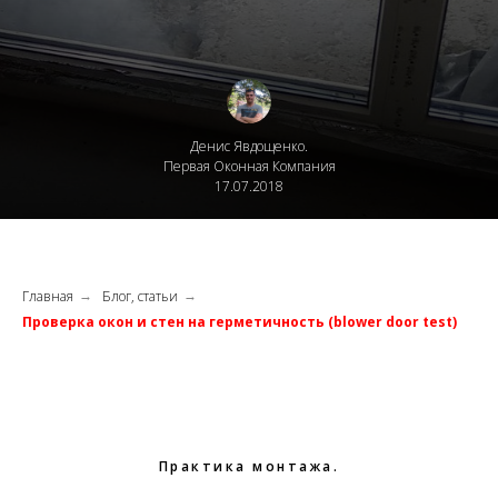
Денис Явдощенко.
Первая Оконная Компания
17.07.2018
Главная
Блог, статьи
→
→
Проверка окон и стен на герметичность (blower door test)
Практика монтажа.