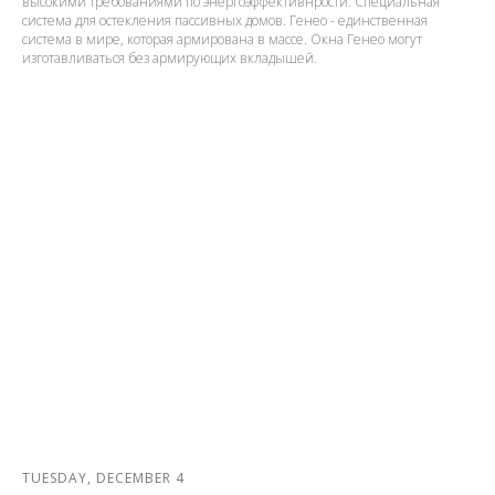
высокими требованиями по энергоэффективнрости. Специальная
система для остекления пассивных домов. Генео - единственная
система в мире, которая армирована в массе. Окна Генео могут
изготавливаться без армирующих вкладышей.
TUESDAY, DECEMBER 4