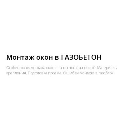
Монтаж окон в ГАЗОБЕТОН
Особенности монтажа окон в газобетон (газооблок). Материалы
крепления. Подготовка проёма. Ошибки монтажа в газоблок.​