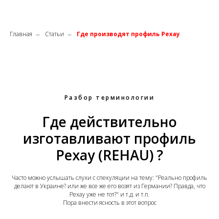
Главная
Статьи
Где производят профиль Рехау
→
→
Разбор терминологии
Где действительно
изготавливают профиль
Рехау (REHAU) ?
Часто можно услышать слухи с спекуляции на тему: "Реально профиль
делают в Украине? или же все же его возят из Германии? Правда, что
Рехау уже не тот?" и т.д. и т.п.
Пора внести ясность в этот вопрос