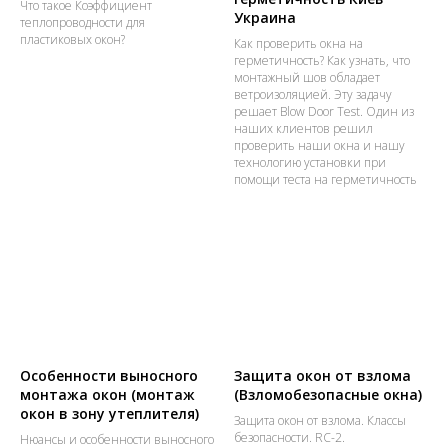
Что такое Коэффициент
Украина
теплопроводности для
пластиковых окон?
Как проверить окна на
герметичность? Как узнать, что
монтажный шов обладает
ветроизоляцией. Эту задачу
решает Blow Door Test. Один из
наших клиентов решил
проверить наши окна и нашу
технологию установки при
помощи теста на герметичность
Особенности выносного
Защита окон от взлома
монтажа окон (монтаж
(Взломобезопасные окна)
окон в зону утеплителя)
Защита окон от взлома. Классы
безопасности. RC-2.
Нюансы и особенности выносного