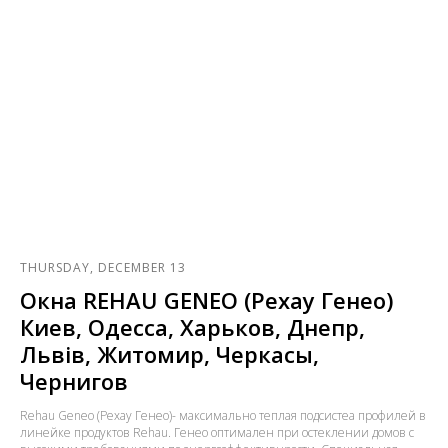
THURSDAY, DECEMBER 13
Окна REHAU GENEO (Рехау Генео)
Киев, Одесса, Харьков, Днепр,
Львів, Житомир, Черкасы,
Чернигов
Rehau Geneo (Рехау Генео)- максимально теплая подсистеа профилей в
линейке продуктов Rehau. Генео оптимален при остеклении домов с