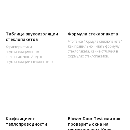
Таблица звукоизоляции
Формула стеклопакета
стеклопакетов
Что такое Формула стеклопакета?
Как правильно читать формулу
Характеристики
стеклопакета. Какие отличия в
звукоизоляционных
формулах стеклопакетов.
стеклопакетов. Индекс
звукоизоляции стеклопакетов
Коэффициент
Blower Door Test или как
теплопроводности
проверить окна на
герметичность Киев