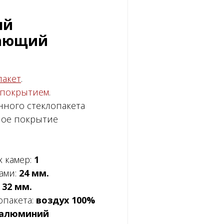
ый
гающий
пакет
.
 покрытием
.
анного стеклопакета
ное покрытие
 камер:
1
ами:
24 мм.
:
32 мм.
опакета:
воздух 100%
алюминий