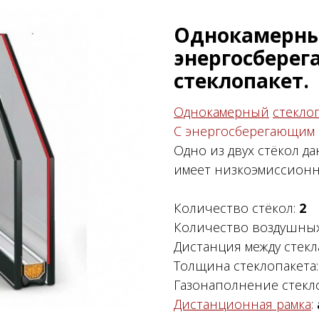
Однокамерн
энергосбере
стеклопакет.
Однокамерный
стекло
С энергосберегающим
Одно из двух стёкол д
имеет низкоэмиссион
Количество стёкол:
2
Количество воздушных
Дистанция между стекл
Толщина стеклопакета
Газонаполнение стекл
Дистанционная рамка
: