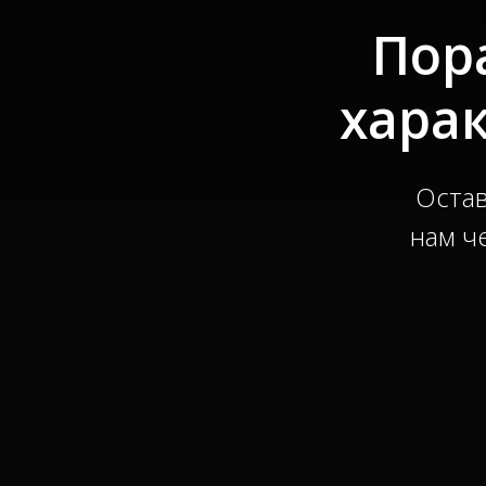
Пор
хара
Остав
нам ч