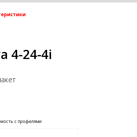
ктеристики
 4-24-4i
акет
мость с профилями