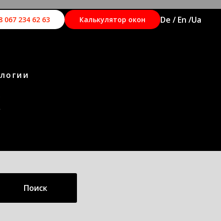
De / En /
Ua
8 067 234 62 63
Калькулятор окон
ологии
К
Поиск