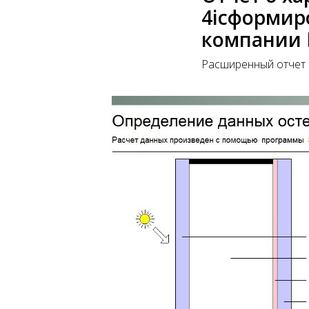
4iсформир
компании Г
Расширенный отчет 