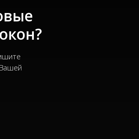
овые
окон?
пишите
 Вашей