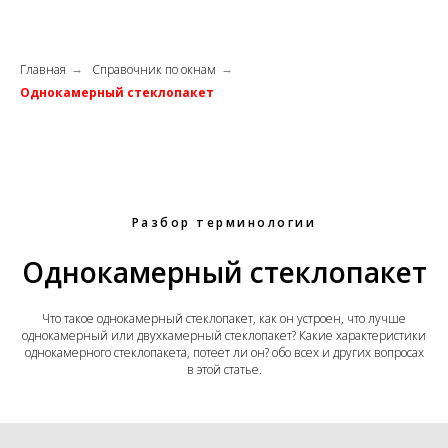
Главная
Справочник по окнам
→
→
Однокамерный стеклопакет
Разбор терминологии
Однокамерный стеклопакет
Что такое однокамерный стеклопакет, как он устроен, что лучше
однокамерный или двухкамерный стеклопакет? Какие характеристики
однокамерного стеклопакета, потеет ли он? обо всех и других вопросах
в этой статье.