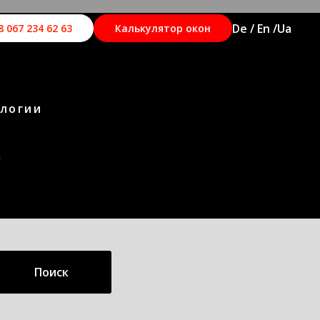
De / En /
Ua
8 067 234 62 63
Калькулятор окон
ологии
К
Поиск