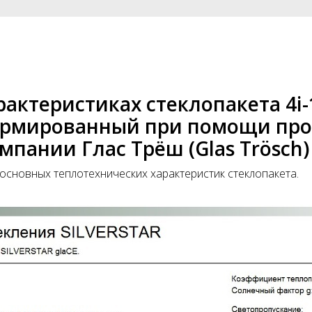
рактеристиках стеклопакета 4i-
формированный при помощи пр
омпании Глас Трёш (Glas Trösch)
основных теплотехнических характеристик стеклопакета.