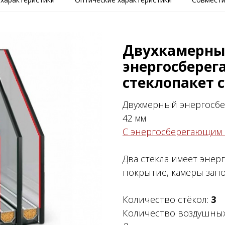
Двухкамерн
энергосбере
стеклопакет c
Двухмерный энергос
42 мм
С энергосберегающим
Два стекла имеет эне
покрытие, камеры за
Количество стёкол:
3
Количество воздушных