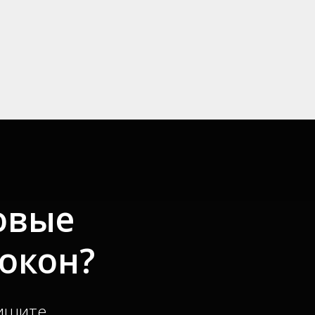
овые
окон?
пишите