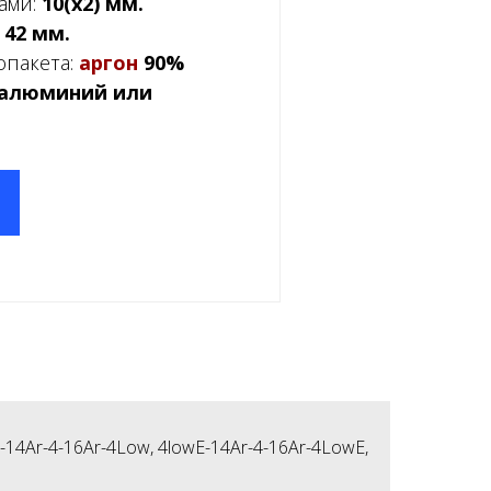
ами:
10(x2) мм.
:
42 мм.
опакета:
аргон
90%
алюминий или
-14Ar-4-16Ar-4Low, 4lowE-14Ar-4-16Ar-4Low
E,