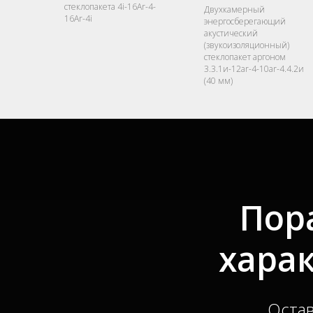
стеклопакета 4i-16Ar-4-
Двухкамерный
16Ar-4i
энергосберегающий
акустический
(звукоизоляционный)
стеклопакет аргоном
3.3.1и-12ar-4-10ar-4.4.2и
(40 мм)
Пор
хара
Остав