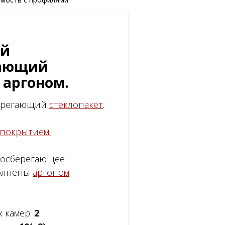
ый
гающий
 аргоном.
берегающий
стеклопакет
.
 покрытием
.
ргосберегающее
полнены
аргоном
.
 камер:
2