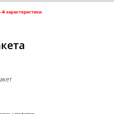
r-4i характеристики
акета
акет
мость с профилями