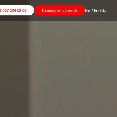
De / En /
Ua
8 067 234 62 63
Калькулятор окон