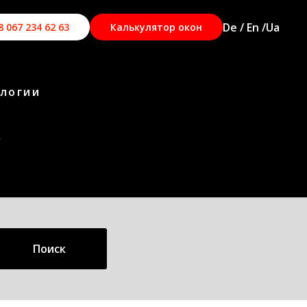
De / En /
Ua
8 067 234 62 63
Калькулятор окон
ологии
К
Поиск