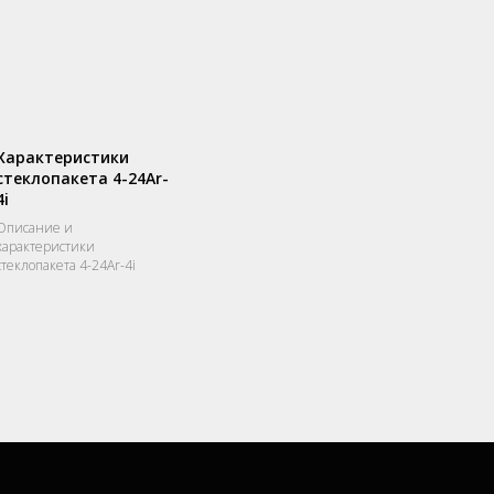
Характеристики
стеклопакета 4-24Ar-
4i
Описание и
характеристики
стеклопакета 4-24Ar-4i