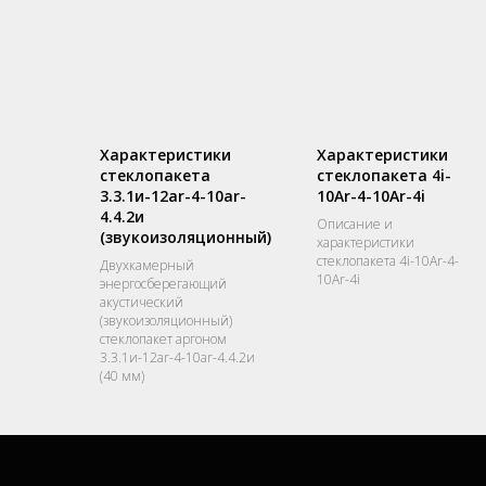
Характеристики
Характеристики
стеклопакета
стеклопакета 4i-
3.3.1и-12ar-4-10ar-
10Ar-4-10Ar-4i
4.4.2и
Описание и
(звукоизоляционный)
характеристики
стеклопакета 4i-10Ar-4-
Двухкамерный
10Ar-4i
энергосберегающий
акустический
(звукоизоляционный)
стеклопакет аргоном
3.3.1и-12ar-4-10ar-4.4.2и
(40 мм)