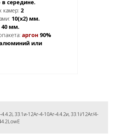
 в середине.
 камер:
2
ами:
10(x2) мм.
:
40 мм.
опакета:
аргон
90%
алюминий или
4.2i, 33.1и-12Ar-4-10Ar-4.4.2и, 33.1i/12Ar/4-
-44.2Low
E