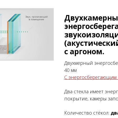
Двухкамерн
энергосбере
звукоизоляц
(акустически
c аргоном.
Двухмерный энергос
40 мм
С энергосберегающим
Два стекла имеет эне
покрытие, камеры за
Количество стёкол:
дв