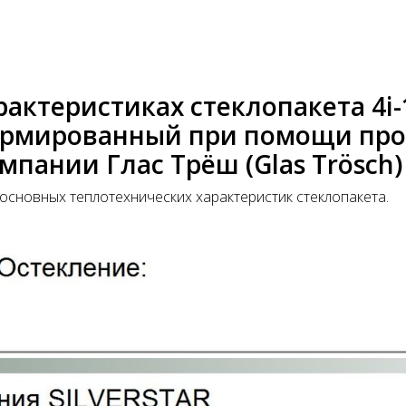
рактеристиках стеклопакета 4i-
формированный при помощи пр
омпании Глас Трёш (Glas Trösch)
основных теплотехнических характеристик стеклопакета.