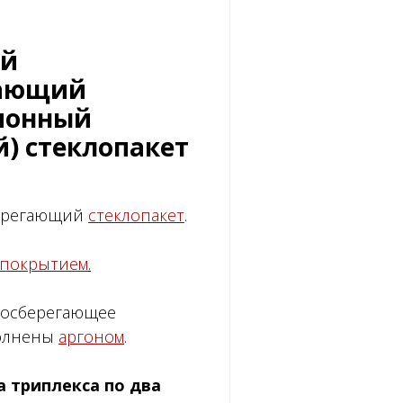
ый
гающий
ионный
й) стеклопакет
берегающий
стеклопакет
.
 покрытием
.
ргосберегающее
полнены
аргоном
.
а триплекса по два