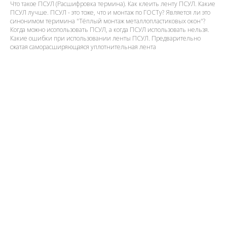
Что такое ПСУЛ (Расшифровка термина). Как клеить ленту ПСУЛ. Какие
ПСУЛ лучше. ПСУЛ - это тоже, что и монтаж по ГОСТу? Является ли это
синонимом теримина "Тёплый монтаж металлопластиковых окон"?
Когда можно исопользовать ПСУЛ, а когда ПСУЛ использовать нельзя.
Какие ошибки при использовании ленты ПСУЛ. Предварительно
сжатая саморасширяющаяся уплотнительная лента