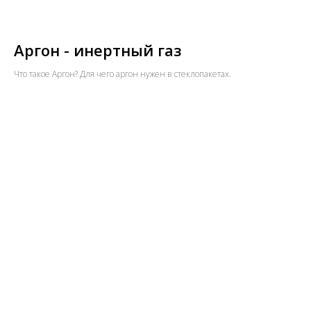
Аргон - инертный газ
Что такое Аргон? Для чего аргон нужен в стеклопакетах.