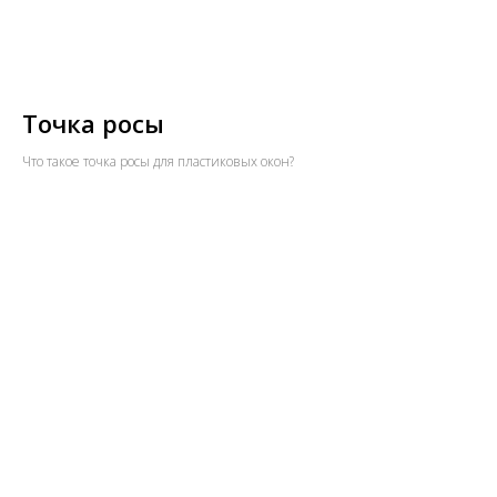
Точка росы
Что такое точка росы для пластиковых окон?