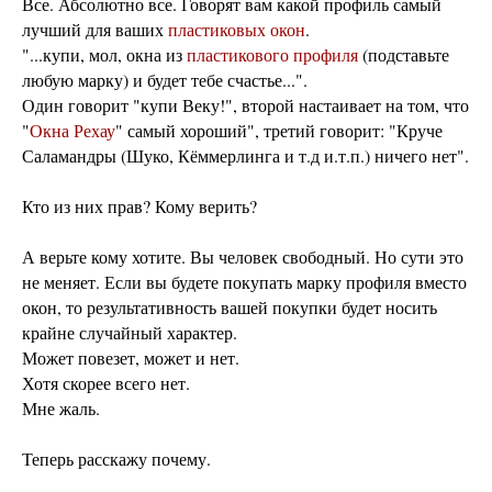
Все. Абсолютно все. Говорят вам какой профиль самый
лучший для ваших
пластиковых окон
.
"...купи, мол, окна из
пластикового профиля
(подставьте
любую марку) и будет тебе счастье...".
Один говорит "купи Веку!", второй настаивает на том, что
"
Окна Рехау
" самый хороший", третий говорит: "Круче
Саламандры (Шуко, Кёммерлинга и т.д и.т.п.) ничего нет".
Кто из них прав? Кому верить?
А верьте кому хотите. Вы человек свободный. Но сути это
не меняет. Если вы будете покупать марку профиля вместо
окон, то результативность вашей покупки будет носить
крайне случайный характер.
Может повезет, может и нет.
Хотя скорее всего нет.
Мне жаль.
Теперь расскажу почему.