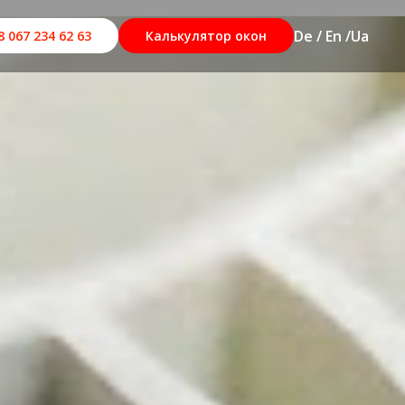
De / En /
Ua
8 067 234 62 63
Калькулятор окон