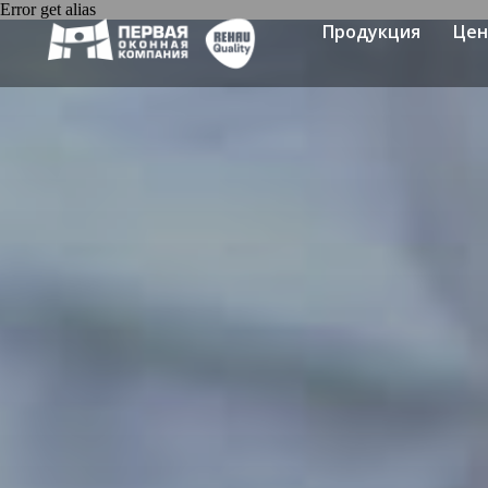
Error get alias
Продукция
Це