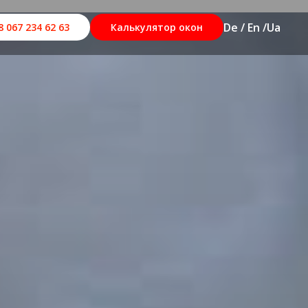
De / En /
Ua
8 067 234 62 63
Калькулятор окон