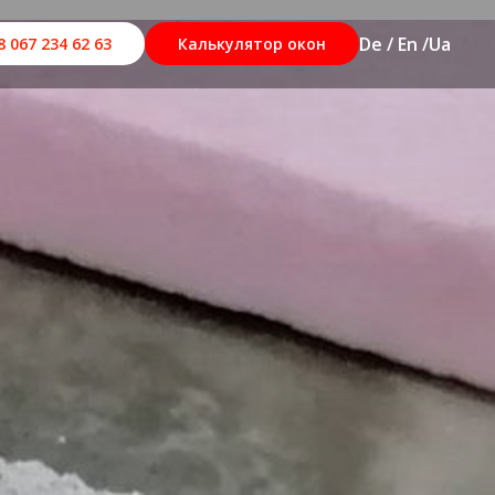
De / En /
Ua
8 067 234 62 63
Калькулятор окон