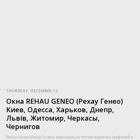
THURSDAY, DECEMBER 13
Окна REHAU GENEO (Рехау Генео)
Киев, Одесса, Харьков, Днепр,
Львів, Житомир, Черкасы,
Чернигов
Rehau Geneo (Рехау Генео)- максимально теплая подсистеа профилей в