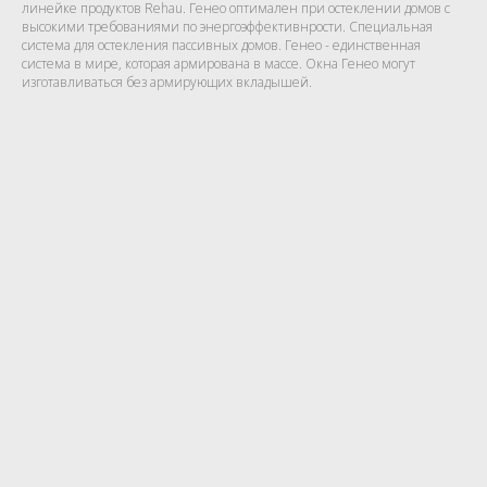
линейке продуктов Rehau. Генео оптимален при остеклении домов с
высокими требованиями по энергоэффективнрости. Специальная
система для остекления пассивных домов. Генео - единственная
система в мире, которая армирована в массе. Окна Генео могут
изготавливаться без армирующих вкладышей.