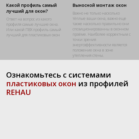
Какой профиль самый
Выносной монтаж окон
лучший для окон?
Важно не только насколько
тёплые ваши окна, важно еще
Ответ на вопрос из какого
также насколько правильно они
профиля самые лучшие окна.
спозиционированны в оконном
Или какой ПВХ профиль самый
проёме. Наиболее корректным с
лучший для пластиковых окон
точки зрения
энергоэффективности является
положение окна в зоне
утепления стены.
Ознакомьтесь с системами
пластиковых окон
из профилей
REHAU