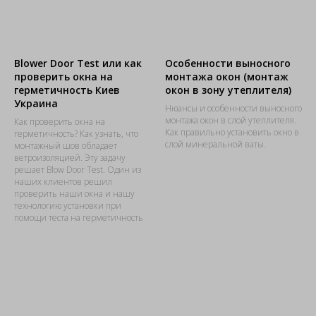
Blower Door Test или как
Особенности выносного
проверить окна на
монтажа окон (монтаж
герметичность Киев
окон в зону утеплителя)
Украина
Нюансы и особенности выносного
монтажа окон в слой утеплителя.
Как проверить окна на
Как правильно установить окно в
герметичность? Как узнать, что
слой минеральной ваты.
монтажный шов обладает
ветроизоляцией. Эту задачу
решает Blow Door Test. Один из
наших клиентов решил
проверить наши окна и нашу
технологию установки при
помощи теста на герметичность