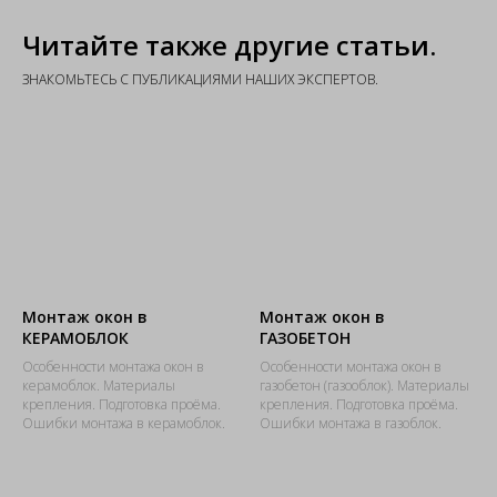
Читайте также другие статьи.
ЗНАКОМЬТЕСЬ С ПУБЛИКАЦИЯМИ НАШИХ ЭКСПЕРТОВ.
Монтаж окон в
Монтаж окон в
КЕРАМОБЛОК
ГАЗОБЕТОН
Особенности монтажа окон в
Особенности монтажа окон в
керамоблок. Материалы
газобетон (газооблок). Материалы
крепления. Подготовка проёма.
крепления. Подготовка проёма.
Ошибки монтажа в керамоблок.​
Ошибки монтажа в газоблок.​